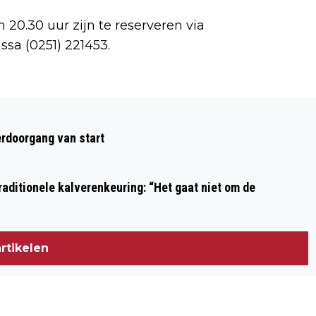
 20.30 uur zijn te reserveren via
ssa (0251) 221453.
Volgend artikel
INSCHRIJVING 21E EDITIE
rdoorgang van start
KUNSTFESTIVAL EZELS EN KWASTEN
VAN START
aditionele kalverenkeuring: “Het gaat niet om de
rtikelen