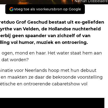
Nathan Dobbelaere
Voeg toe als voorkeursbron op Google
etduo Grof Geschud bestaat uit ex-geliefden
yrthe van Velden, de Hollandse nuchterheid
ierbij geen spaander van zichzelf of van
lling vol humor, muziek en ontroering.
 hun ogen, mond en haar. Het water staat hem aan
et dat worden?
minatie voor Neerlands hoop met hun debuut
r en maakten ze daar de bekroonde voorstelling
poëtische en ontroerende cabaretshow vol