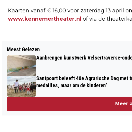
Kaarten vanaf € 16,00 voor zaterdag 13 april om
www.kennemertheater.nl
of via de theaterka
Vorig artikel
Meest Gelezen
MASHA BIJLSMA SEXTET IN JAZZCLUB
Aanbrengen kunstwerk Velsertraverse-onde
LAURENTZ
Santpoort beleeft 40e Agrarische Dag met tr
medailles, maar om de kinderen”
Meer a