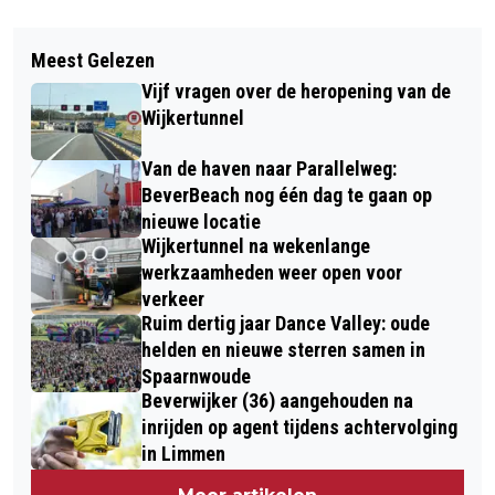
Vorig artikel
Volgend artikel
ELKE VIJF MINUTEN EEN TREIN VAN
Meest Gelezen
BRANDWEER BEZORGD OVER
AMSTERDAM EN HAARLEM NAAR
Vijf vragen over de heropening van de
VEILIGHEIDSRISICO’S ELEKTRISCHE
ZANDVOORT TIJDENS FORMULE 1-
Wijkertunnel
AUTO’S
WEEKEND
Van de haven naar Parallelweg:
BeverBeach nog één dag te gaan op
nieuwe locatie
Wijkertunnel na wekenlange
werkzaamheden weer open voor
verkeer
Ruim dertig jaar Dance Valley: oude
helden en nieuwe sterren samen in
Spaarnwoude
Beverwijker (36) aangehouden na
inrijden op agent tijdens achtervolging
in Limmen