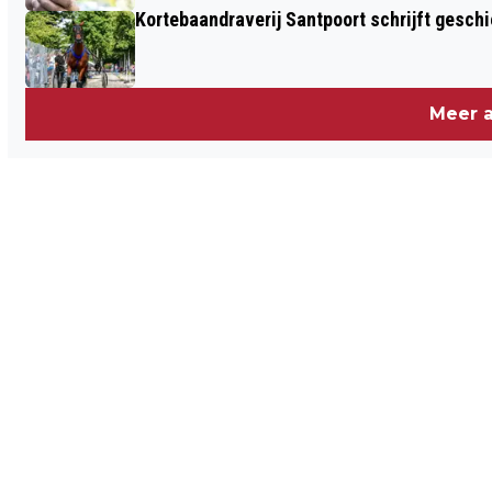
Kortebaandraverij Santpoort schrijft gesc
Meer a