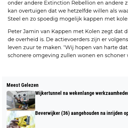
onder andere Extinction Rebellion en andere z
kan overtuigen dat we hetzelfde willen als waar
Steel en zo spoedig mogelijk kappen met kole
Peter Jamin van Kappen met Kolen zegt dat d
de overheid is. De actievoerders zijn er volg
leven zuur te maken. “Wij hopen van harte dat 
schonere omgeving zullen wonen en schoner w
Vorig artikel
Meest Gelezen
BOSW8ER IN DE KLAS – AFLEVERING 14:
Wijkertunnel na wekenlange werkzaamheden
NATUURBEGRAZING
Beverwijker (36) aangehouden na inrijden o