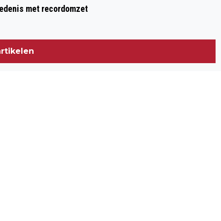
hiedenis met recordomzet
rtikelen