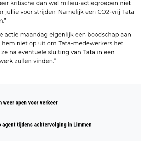
eer kritische dan wel milieu-actiegroepen niet
 jullie voor strijden. Namelijk een CO2-vrij Tata
n.”
e actie maandag eigenlijk een boodschap aan
ens hem niet op uit om Tata-medewerkers het
ze na eventuele sluiting van Tata in een
erk zullen vinden.”
Volgend artikel
HET MOBIELTJE VANDAAG 50 JAAR:
 weer open voor verkeer
EEN UITVINDING DIE INSLOEG ALS EEN
'BAKSTEEN'
p agent tijdens achtervolging in Limmen