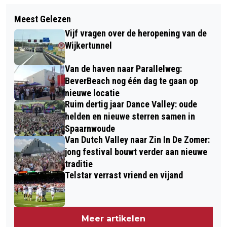
Volgend artikel
EEN WAAR GEBEURD KERSTVERHAAL:
Meest Gelezen
KERSTAVOND: CODE GEEL WEGENS
FROG PHIL OP WERELDREIS, MAAR
Vijf vragen over de heropening van de
ZWARE WINDSTOTEN; OPNIEUW DRUK
WEL 'HOME FOR CHRISTMAS'
Wijkertunnel
OP ‘CLIFFS OF NOORD-HOLLAND’
Van de haven naar Parallelweg:
BeverBeach nog één dag te gaan op
nieuwe locatie
Ruim dertig jaar Dance Valley: oude
helden en nieuwe sterren samen in
Spaarnwoude
Van Dutch Valley naar Zin In De Zomer:
jong festival bouwt verder aan nieuwe
traditie
Telstar verrast vriend en vijand
Meer artikelen