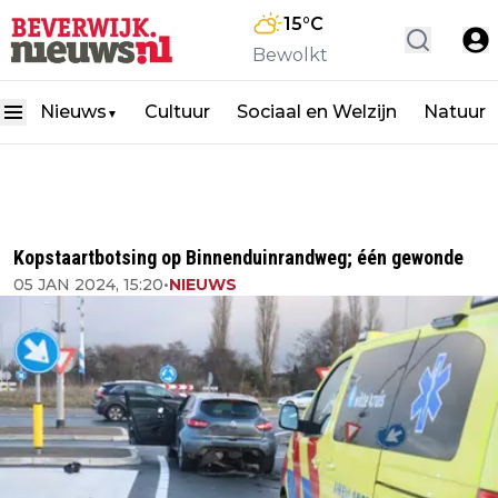
15
°C
Bewolkt
Nieuws
Cultuur
Sociaal en Welzijn
Natuur
▼
Kopstaartbotsing op Binnenduinrandweg; één gewonde
05 JAN 2024, 15:20
•
NIEUWS