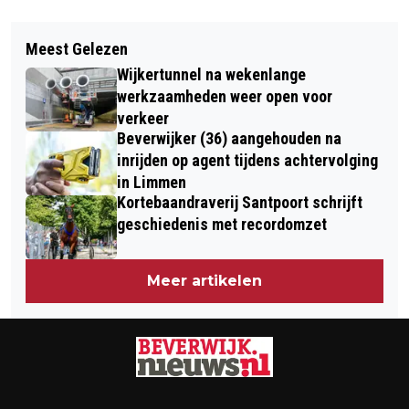
Vorig artikel
Volgend artikel
THEATERVOORSTELLING DE KLEINE
Meest Gelezen
WAAROM STAAT HET WATER ZO
PRINS (6+) IN THEATER DE CIRKEL
Wijkertunnel na wekenlange
HOOG IN DE DUINEN?
werkzaamheden weer open voor
WATERDESKUNDIGE LUCAS BORST EN
verkeer
Beverwijker (36) aangehouden na
ECOLOOG DICK GROENENDIJK
inrijden op agent tijdens achtervolging
VERTELLEN ER ALLES OVER
in Limmen
Kortebaandraverij Santpoort schrijft
geschiedenis met recordomzet
Meer artikelen