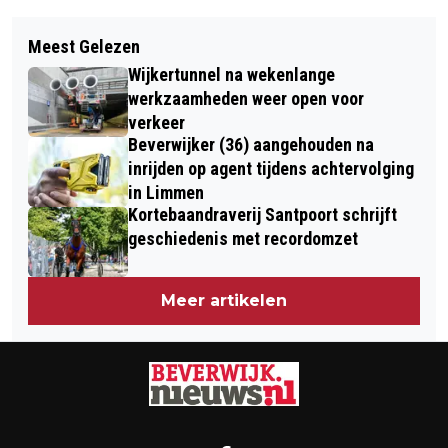
Vorig artikel
Volgend artikel
FOTO-EXPOSITIE ‘OEKRAÏNE’ IN DE
Meest Gelezen
EXPOSITIE HANNEKE VISSER IN
VISSERHALLEN IN IJMUIDEN
Wijkertunnel na wekenlange
KOETSHUIJS KASTEELTUIN
werkzaamheden weer open voor
ASSUMBURG
verkeer
Beverwijker (36) aangehouden na
inrijden op agent tijdens achtervolging
in Limmen
Kortebaandraverij Santpoort schrijft
geschiedenis met recordomzet
Meer artikelen