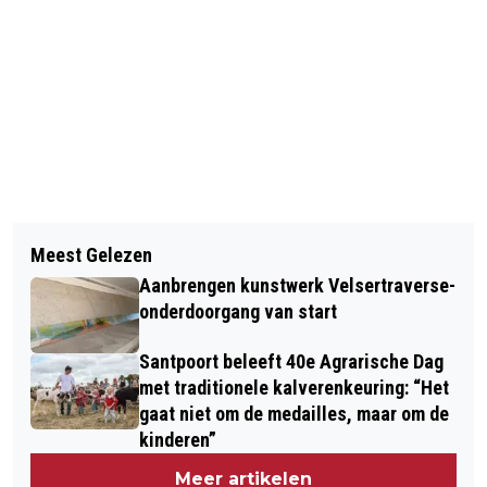
Vorig artikel
Volgend artikel
ZONNEBLOEM AFDELING BEVERWIJK
Meest Gelezen
TOPDRUKTE BIJ OPENING ALBERT
VIERT 75-JARIG BESTAAN MET FEEST
Aanbrengen kunstwerk Velsertraverse-
HEIJN WIJKERBAAN
VOOR LEDEN IN GROTE KERK
onderdoorgang van start
Santpoort beleeft 40e Agrarische Dag
met traditionele kalverenkeuring: “Het
gaat niet om de medailles, maar om de
kinderen”
Meer artikelen