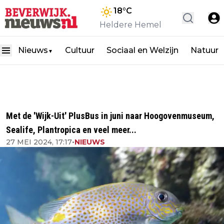
18
°C
Heldere Hemel
Nieuws
Cultuur
Sociaal en Welzijn
Natuur
▼
Met de 'Wijk-Uit' PlusBus in juni naar Hoogovenmuseum,
Sealife, Plantropica en veel meer...
27 MEI 2024, 17:17
•
NIEUWS