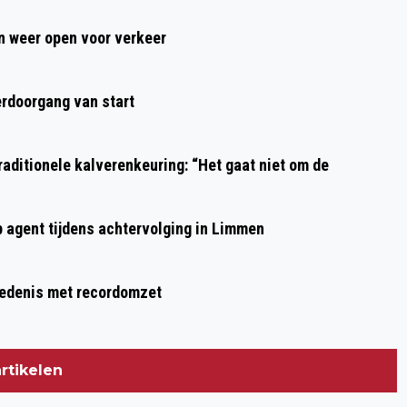
URBAN WALK HAARLEM: UNIEKE
 weer open voor verkeer
WANDELTOCHT VAN 12 OF 20
KILOMETER LANGS 30 HAARLEMSE
rdoorgang van start
HIGHLIGHTS
aditionele kalverenkeuring: “Het gaat niet om de
p agent tijdens achtervolging in Limmen
hiedenis met recordomzet
rtikelen