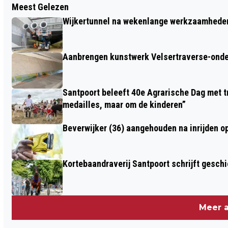
Meest Gelezen
WIJK AAN ZEE MAAKT ZICH OP VOOR
Wijkertunnel na wekenlange werkzaamheden
NEDERLANDS KAMPIOENSCHAP
STRANDRACE
Aanbrengen kunstwerk Velsertraverse-onde
Santpoort beleeft 40e Agrarische Dag met tr
medailles, maar om de kinderen”
Beverwijker (36) aangehouden na inrijden o
Kortebaandraverij Santpoort schrijft gesc
Meer a