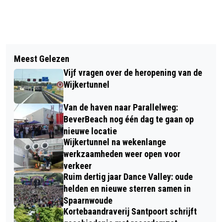
Vorig artikel
Volgend artikel
NOG ÉÉN KEER TERUGKIJKEN: GLUREN
Meest Gelezen
NIEUW ONDERKOMEN VOOR
BIJ DE BUREN IN BEVERWIJK EN WIJK
Vijf vragen over de heropening van de
OEKRAÏENSE VLUCHTELINGEN
AAN ZEE
Wijkertunnel
Van de haven naar Parallelweg:
BeverBeach nog één dag te gaan op
nieuwe locatie
Wijkertunnel na wekenlange
werkzaamheden weer open voor
verkeer
Ruim dertig jaar Dance Valley: oude
helden en nieuwe sterren samen in
Spaarnwoude
Kortebaandraverij Santpoort schrijft