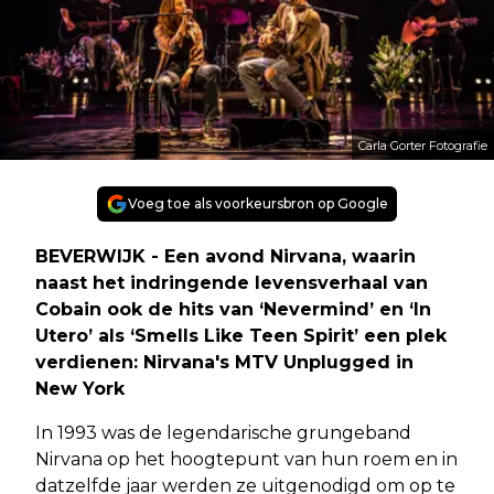
Carla Gorter Fotografie
Voeg toe als voorkeursbron op Google
BEVERWIJK - Een avond Nirvana, waarin
naast het indringende levensverhaal van
Cobain ook de hits van ‘Nevermind’ en ‘In
Utero’ als ‘Smells Like Teen Spirit’ een plek
verdienen: Nirvana's MTV Unplugged in
New York
In 1993 was de legendarische grungeband
Nirvana op het hoogtepunt van hun roem en in
datzelfde jaar werden ze uitgenodigd om op te