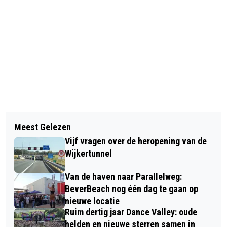
Vorig artikel
Volgend artikel
GEEF EEN PRENTENBOEK CADEAU
Meest Gelezen
100STE EDITIE BEVERWIJKSE
AAN DE VOORLEESEXPRESS!
Vijf vragen over de heropening van de
HARDDRAVERIJ OP DE BREESTRAAT
Wijkertunnel
Van de haven naar Parallelweg:
BeverBeach nog één dag te gaan op
nieuwe locatie
Ruim dertig jaar Dance Valley: oude
helden en nieuwe sterren samen in