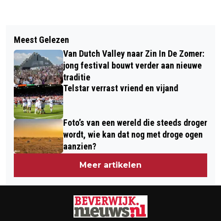
Vorig artikel
Volgend artikel
VERMISTE EN GEVONDEN DIEREN
Meest Gelezen
FANTASYFESTIVAL CASTLEFEST 2023
DIERENAMBULANCE KENNEMERLAND
Van Dutch Valley naar Zin In De Zomer:
LANDGOED KASTEEL KEUKENHOF
jong festival bouwt verder aan nieuwe
GAAT ELKE FANTASIE TE BOVEN
traditie
Telstar verrast vriend en vijand
Foto’s van een wereld die steeds droger
wordt, wie kan dat nog met droge ogen
aanzien?
Meer artikelen