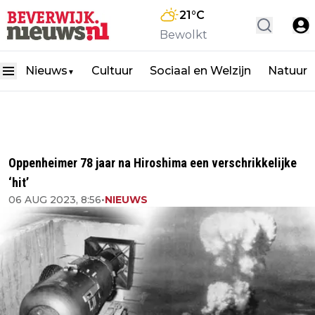
21
°C
Bewolkt
Nieuws
Cultuur
Sociaal en Welzijn
Natuur
▼
Oppenheimer 78 jaar na Hiroshima een verschrikkelijke
‘hit’
06 AUG 2023, 8:56
•
NIEUWS