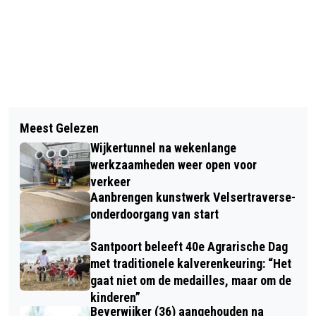
Vorig artikel
Volgend artikel
OMSTANDERS HELPEN ONWEL
Meest Gelezen
EERSTE OOGST BIJ HERENBOEREN
GEWORDEN AUTOMOBILIST
Wijkertunnel na wekenlange
RORIK
werkzaamheden weer open voor
verkeer
Aanbrengen kunstwerk Velsertraverse-
onderdoorgang van start
Santpoort beleeft 40e Agrarische Dag
met traditionele kalverenkeuring: “Het
gaat niet om de medailles, maar om de
kinderen”
Beverwijker (36) aangehouden na