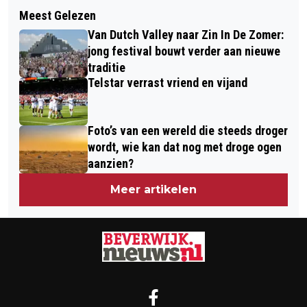
Volgend artikel
HOEDERS GEZOCHT VOOR VARKENS
Meest Gelezen
KAAS, TULPEN EN LAURENS TEN
IN DUINEN EN LUNETTEN VAN
Van Dutch Valley naar Zin In De Zomer:
DAM… HOLLANDSER GA JE HET NIET
BEVERWIJK
jong festival bouwt verder aan nieuwe
KRIJGEN
traditie
Telstar verrast vriend en vijand
Foto’s van een wereld die steeds droger
wordt, wie kan dat nog met droge ogen
aanzien?
Meer artikelen