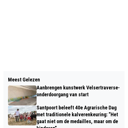
Vorig artikel
Volgend artikel
UPDATE: TIM FIETST 5000 KILOMETER
Meest Gelezen
PERSOON AANGEHOUDEN NA
DOOR AMERIKA VOOR DOCHTERTJE
Aanbrengen kunstwerk Velsertraverse-
BEDREIGING MET MES IN WINKEL AAN
MET USHERSYNDROOM; NOG 3 WEKEN
onderdoorgang van start
PLANTAGE
TE GAAN!
Santpoort beleeft 40e Agrarische Dag
met traditionele kalverenkeuring: “Het
gaat niet om de medailles, maar om de