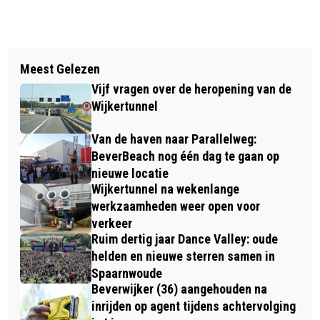
Vorig artikel
Volgend artikel
HIKE IN THE FOREST VERZORGT
Meest Gelezen
TOUWTREKGAMES OP 8 JUNI OP DE
‘AFTRAP’ VAN DE LENTE MET NIEUWE
Vijf vragen over de heropening van de
VLASKAMP IN BROEKPOLDER
SINGLE ‘LENTE’
Wijkertunnel
Van de haven naar Parallelweg:
BeverBeach nog één dag te gaan op
nieuwe locatie
Wijkertunnel na wekenlange
werkzaamheden weer open voor
verkeer
Ruim dertig jaar Dance Valley: oude
helden en nieuwe sterren samen in
Spaarnwoude
Beverwijker (36) aangehouden na
inrijden op agent tijdens achtervolging