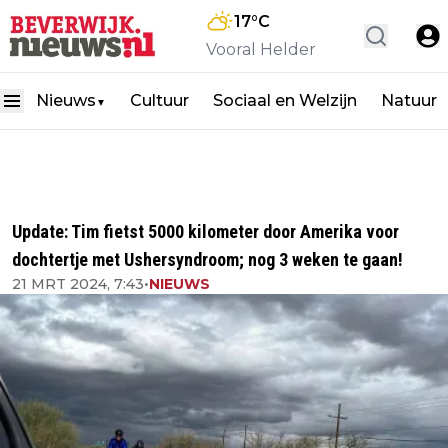
17
°C
Vooral Helder
Nieuws
Cultuur
Sociaal en Welzijn
Natuur
▼
Update: Tim fietst 5000 kilometer door Amerika voor
dochtertje met Ushersyndroom; nog 3 weken te gaan!
21 MRT 2024, 7:43
•
NIEUWS