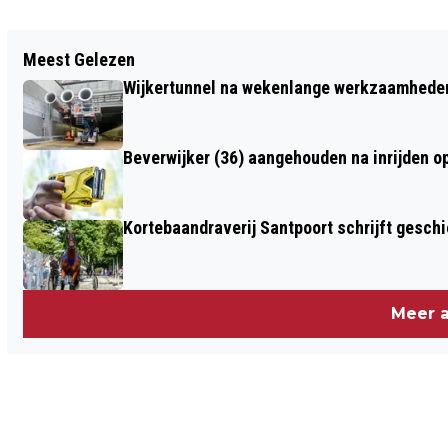
Vorig artikel
Meest Gelezen
100% HOLLANDSE HITS LIVE
Wijkertunnel na wekenlange werkzaamheden
DONDERDAG IN KENNEMER THEATER
Beverwijker (36) aangehouden na inrijden o
Kortebaandraverij Santpoort schrijft gesc
Meer a