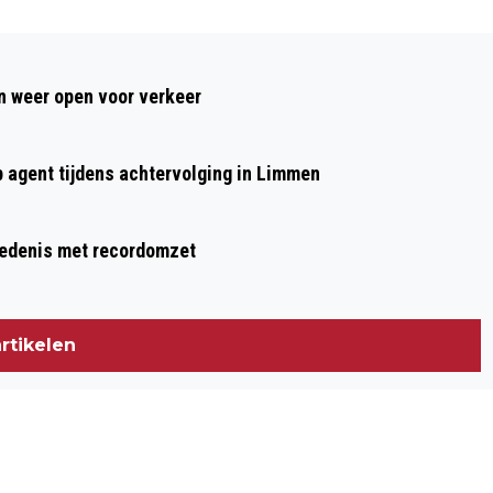
Volgend artikel
BIJNA DUIZEND BEKEURINGEN, VOORAL
 weer open voor verkeer
VOOR GEBRUIK MOBIELE TELEFOONS
ACHTER HET STUUR
p agent tijdens achtervolging in Limmen
hiedenis met recordomzet
rtikelen