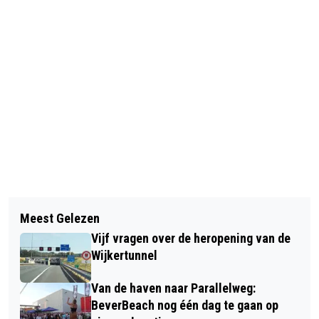
Vorig artikel
Volgend artikel
TWEE JONGENS (17) UIT ALKMAAR
Meest Gelezen
DOGGERLAND: NIEUWE
EN AMSTERDAM AANGEHOUDEN NA
Vijf vragen over de heropening van de
TENTOONSTELLING HUIS VAN HILDE
BEROVING BIJ BEVERWIJKSE BAZAAR
Wijkertunnel
OVER ‘VERDRONKEN WERELD’
Van de haven naar Parallelweg:
BeverBeach nog één dag te gaan op