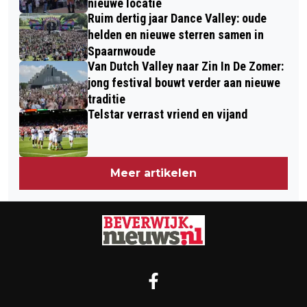
nieuwe locatie
Ruim dertig jaar Dance Valley: oude
helden en nieuwe sterren samen in
Spaarnwoude
Van Dutch Valley naar Zin In De Zomer:
jong festival bouwt verder aan nieuwe
traditie
Telstar verrast vriend en vijand
Meer artikelen