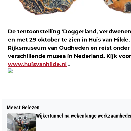
De tentoonstelling ‘Doggerland, verdwenen 
en met 29 oktober te zien in Huis van Hilde.
Rijksmuseum van Oudheden en reist onder d
verschillende musea in Nederland. Kijk voo
www.huisvanhilde.nl
.
Vorig artikel
Meest Gelezen
BIJNA DUIZEND BEKEURINGEN, VOORAL
Wijkertunnel na wekenlange werkzaamheden
VOOR GEBRUIK MOBIELE TELEFOONS
ACHTER HET STUUR