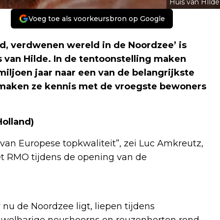
Huis van HIlde
Voeg toe als voorkeursbron op Google
d, verdwenen wereld in de Noordzee’ is
 van Hilde. In de tentoonstelling maken
iljoen jaar naar een van de belangrijkste
 maken ze kennis met de vroegste bewoners
Holland)
van Europese topkwaliteit”, zei Luc Amkreutz,
et RMO tijdens de opening van de
 nu de Noordzee ligt, liepen tijdens
, wolharige neushoorns en reuzenherten rond