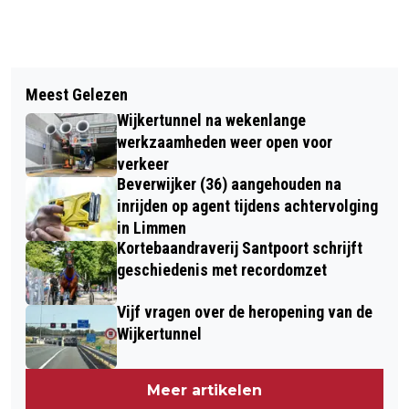
Vorig artikel
Volgend artikel
KUNSTWERK ‘DE KERN VAN
Meest Gelezen
TUINVOGELTELLERS MOETEN EXTRA
KENNEMERLAND’ HEEL 2024 TE ZIEN
Wijkertunnel na wekenlange
LETTEN OP HUISMUS
IN PUBLIEKSHAL STADHUIS
werkzaamheden weer open voor
verkeer
Beverwijker (36) aangehouden na
inrijden op agent tijdens achtervolging
in Limmen
Kortebaandraverij Santpoort schrijft
geschiedenis met recordomzet
Vijf vragen over de heropening van de
Wijkertunnel
Meer artikelen