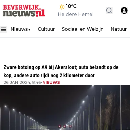
18
°C
Heldere Hemel
Nieuws
Cultuur
Sociaal en Welzijn
Natuur
▼
Zware botsing op A9 bij Akersloot; auto belandt op de
kop, andere auto rijdt nog 2 kilometer door
26 JAN 2024, 8:46
•
NIEUWS