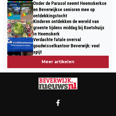
Onder de Parasol neemt Heemskerkse
en Beverwijkse senioren mee op
ontdekkingstocht
Kinderen ontdekken de wereld van
groente tijdens middag bij Koetshuijs
in Heemskerk
Verdachte fatale overval
goudwisselkantoor Beverwijk: veel
spijt
Meer artikelen