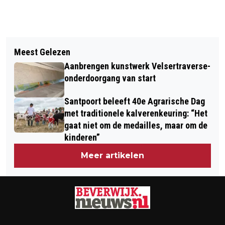
Vorig artikel
Volgend artikel
HAVENTEAM VELSEN ONTDEKT RUIM
Meest Gelezen
BEVERWIJK IN TOP-5 RIJDEN ONDER
500 HENNEPPLANTEN TIJDENS
Aanbrengen kunstwerk Velsertraverse-
INVLOED, CASTRICUM JUIST WEINIG
CONTROLE
onderdoorgang van start
ALCOHOL ACHTER HET STUUR
Santpoort beleeft 40e Agrarische Dag
met traditionele kalverenkeuring: “Het
gaat niet om de medailles, maar om de
kinderen”
Meer artikelen