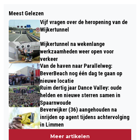
Volgend artikel
STUDENTEN NOVA COLLEGE
Meest Gelezen
CDA BEVERWIJK/WIJK AAN ZEE
MYTALENT DELEN KERSTBROOD EN
Vijf vragen over de heropening van de
PRESENTEERT
SOEP UIT AAN DAK- EN THUISLOZEN
Wijkertunnel
VERKIEZINGSPROGRAMMA EN
Wijkertunnel na wekenlange
NIEUWE LIJSTTREKKER
werkzaamheden weer open voor
verkeer
Van de haven naar Parallelweg:
BeverBeach nog één dag te gaan op
nieuwe locatie
Ruim dertig jaar Dance Valley: oude
helden en nieuwe sterren samen in
Spaarnwoude
Beverwijker (36) aangehouden na
inrijden op agent tijdens achtervolging
in Limmen
Meer artikelen