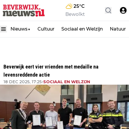
25
°C
Bewolkt
Nieuws
Cultuur
Sociaal en Welzijn
Natuur
▼
Beverwijk eert vier vrienden met medaille na
levensreddende actie
18 DEC 2025, 17:25
•
SOCIAAL EN WELZIJN