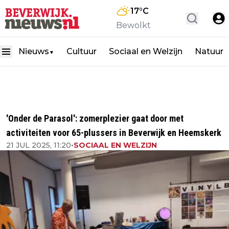
17
°C
Bewolkt
Nieuws
Cultuur
Sociaal en Welzijn
Natuur
▼
'Onder de Parasol': zomerplezier gaat door met
activiteiten voor 65-plussers in Beverwijk en Heemskerk
21 JUL 2025, 11:20
•
SOCIAAL EN WELZIJN