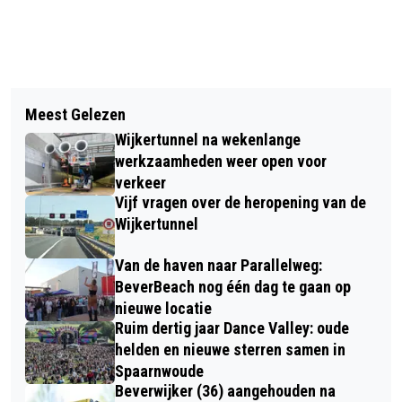
Vorig artikel
Volgend artikel
'ONDER DE PARASOL': ZOMERPLEZIER
Meest Gelezen
AANRIJDING TUSSEN MOTOR EN
GAAT DOOR MET ACTIVITEITEN VOOR
Wijkertunnel na wekenlange
PERSONENAUTO OP JAN VAN
65-PLUSSERS IN BEVERWIJK EN
werkzaamheden weer open voor
KUIKWEG IN HEEMSKERK
verkeer
HEEMSKERK
Vijf vragen over de heropening van de
Wijkertunnel
Van de haven naar Parallelweg:
BeverBeach nog één dag te gaan op
nieuwe locatie
Ruim dertig jaar Dance Valley: oude
helden en nieuwe sterren samen in
Spaarnwoude
Beverwijker (36) aangehouden na