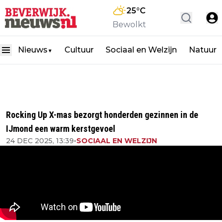
25
°C
Bewolkt
Nieuws
Cultuur
Sociaal en Welzijn
Natuur
▼
Rocking Up X-mas bezorgt honderden gezinnen in de
IJmond een warm kerstgevoel
24 DEC 2025, 13:39
•
SOCIAAL EN WELZIJN