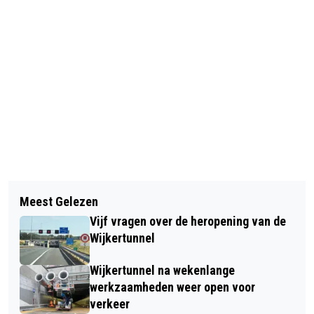
Vorig artikel
Volgend artikel
ZIJN JOUW KIEREN DICHT? WAT
Meest Gelezen
KERST ZONDER SNEEUW, MAAR WEL
BEVERWIJK KAN LEREN VAN DE
Vijf vragen over de heropening van de
KOUD GENOEG VOOR GLÜHWEIN EN
PROBLEMEN IN DE GROTE STAD
Wijkertunnel
WARME CHOCOMELK
Wijkertunnel na wekenlange
werkzaamheden weer open voor
verkeer