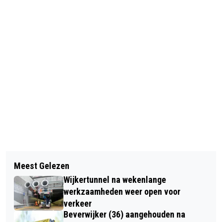
Vorig artikel
Volgend artikel
SPECTACULAIRE BEACH HANDBALL
Meest Gelezen
VITALITEIT IN DE BUURT MET
BIJ DSS HEEMSKERK, EEN TERUGBLIK
Wijkertunnel na wekenlange
STUDENTEN NOVA COLLEGE CIOS
werkzaamheden weer open voor
verkeer
Beverwijker (36) aangehouden na