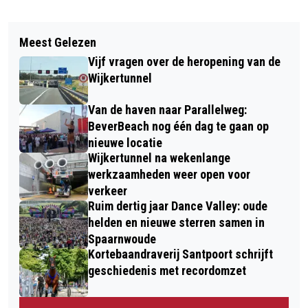
Vorig artikel
Volgend artikel
URGENT BEACH EVENT
Meest Gelezen
BESTUURDER ELEKTRISCHE STEP
Vijf vragen over de heropening van de
ZWAARGEWOND NA AANRIJDING IN
Wijkertunnel
BEVERWIJK
Van de haven naar Parallelweg:
BeverBeach nog één dag te gaan op
nieuwe locatie
Wijkertunnel na wekenlange
werkzaamheden weer open voor
verkeer
Ruim dertig jaar Dance Valley: oude
helden en nieuwe sterren samen in
Spaarnwoude
Kortebaandraverij Santpoort schrijft
geschiedenis met recordomzet