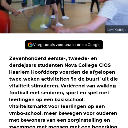
Nova College
Voeg toe als voorkeursbron op Google
Zevenhonderd eerste-, tweede- en
derdejaars studenten Nova College CIOS
Haarlem Hoofddorp voerden de afgelopen
twee weken activiteiten ‘in de buurt’ uit die
vitaliteit stimuleren. Variërend van walking
football met senioren, sport en spel met
leerlingen op een basisschool,
vitaliteitsmarkt voor leerlingen op een
vmbo-school, meer bewegen voor ouderen
met bewoners van een zorginstelling en
zwemmen met mensen met een beperking.