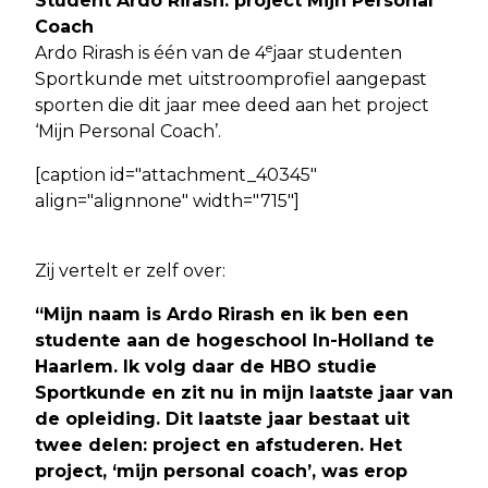
Student Ardo Rirash: project Mijn Personal
Coach
e
Ardo Rirash is één van de 4
jaar studenten
Sportkunde met uitstroomprofiel aangepast
sporten die dit jaar mee deed aan het project
‘Mijn Personal Coach’.
[caption id="attachment_40345"
align="alignnone" width="715"]
Zij vertelt er zelf over:
“Mijn naam is Ardo Rirash en ik ben een
studente aan de hogeschool In-Holland te
Haarlem. Ik volg daar de HBO studie
Sportkunde en zit nu in mijn laatste jaar van
de opleiding. Dit laatste jaar bestaat uit
twee delen: project en afstuderen. Het
project, ‘mijn personal coach’, was erop