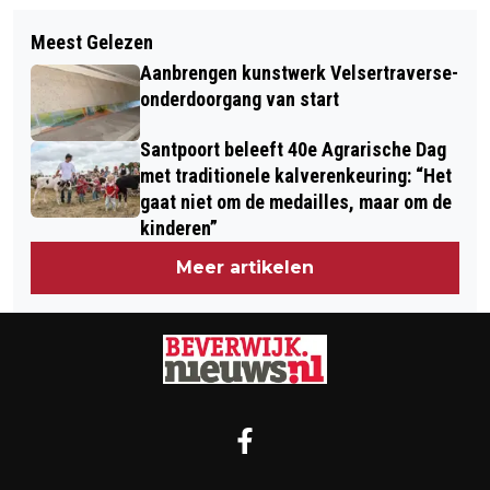
Volgend artikel
BIKERS AGAINST CHILD ABUSE
Meest Gelezen
GEBOORTES I HUWELIJKEN I
Aanbrengen kunstwerk Velsertraverse-
OVERLEDEN
onderdoorgang van start
Santpoort beleeft 40e Agrarische Dag
met traditionele kalverenkeuring: “Het
gaat niet om de medailles, maar om de
kinderen”
Meer artikelen