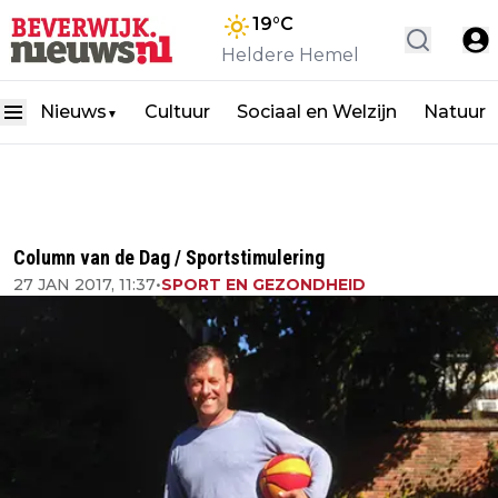
19
°C
Heldere Hemel
Nieuws
Cultuur
Sociaal en Welzijn
Natuur
▼
Column van de Dag / Sportstimulering
27 JAN 2017, 11:37
•
SPORT EN GEZONDHEID