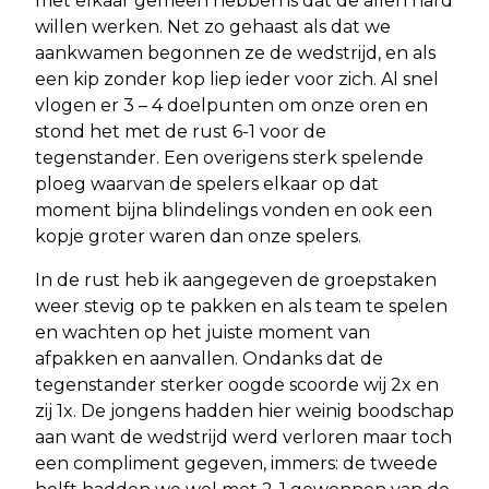
met elkaar gemeen hebben is dat de allen hard
willen werken. Net zo gehaast als dat we
aankwamen begonnen ze de wedstrijd, en als
een kip zonder kop liep ieder voor zich. Al snel
vlogen er 3 – 4 doelpunten om onze oren en
stond het met de rust 6-1 voor de
tegenstander. Een overigens sterk spelende
ploeg waarvan de spelers elkaar op dat
moment bijna blindelings vonden en ook een
kopje groter waren dan onze spelers.
In de rust heb ik aangegeven de groepstaken
weer stevig op te pakken en als team te spelen
en wachten op het juiste moment van
afpakken en aanvallen. Ondanks dat de
tegenstander sterker oogde scoorde wij 2x en
zij 1x. De jongens hadden hier weinig boodschap
aan want de wedstrijd werd verloren maar toch
een compliment gegeven, immers: de tweede