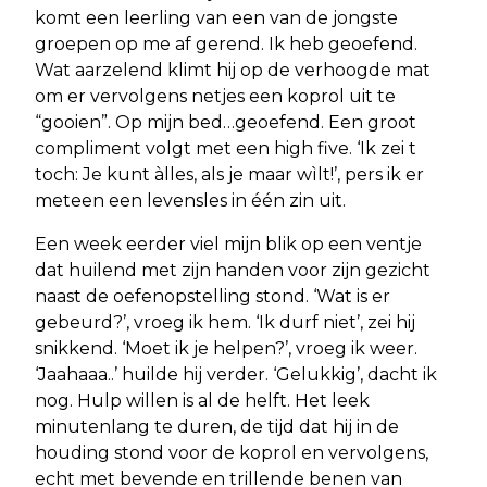
komt een leerling van een van de jongste
groepen op me af gerend. Ik heb geoefend.
Wat aarzelend klimt hij op de verhoogde mat
om er vervolgens netjes een koprol uit te
“gooien”. Op mijn bed…geoefend. Een groot
compliment volgt met een high five. ‘Ik zei t
toch: Je kunt àlles, als je maar wìlt!’, pers ik er
meteen een levensles in één zin uit.
Een week eerder viel mijn blik op een ventje
dat huilend met zijn handen voor zijn gezicht
naast de oefenopstelling stond. ‘Wat is er
gebeurd?’, vroeg ik hem. ‘Ik durf niet’, zei hij
snikkend. ‘Moet ik je helpen?’, vroeg ik weer.
‘Jaahaaa..’ huilde hij verder. ‘Gelukkig’, dacht ik
nog. Hulp willen is al de helft. Het leek
minutenlang te duren, de tijd dat hij in de
houding stond voor de koprol en vervolgens,
echt met bevende en trillende benen van