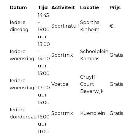
Datum
Tijd
Activiteit
Locatie
Prijs
14:45
Iedere
–
Sporthal
Sportinstuif
€1
dinsdag
16:00
Kinheim
uur
13:00
Iedere
–
Schoolplein
Sportmix
Gratis
woensdag
14:00
Kompas
uur
15:00
Cruyff
Iedere
–
Voetbal
Court
Gratis
woensdag
17:00
Beverwijk
uur
15:00
Iedere
–
Sportmix
Kuenplein
Gratis
donderdag
16:00
uur
11:00