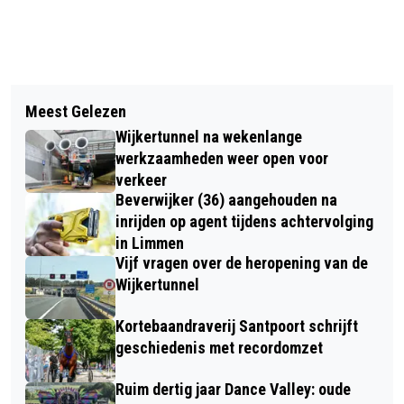
Vorig artikel
Volgend artikel
BRAND MAAKT DEFINITIEF EINDE AAN
Meest Gelezen
FATS DOMINO EN BLUE MONDAY
VOORMALIG CONFERENTIECENTRUM
Wijkertunnel na wekenlange
IDEALE OPPEPPER VOOR ‘DEPRI-
VAN HOOGOVENS
werkzaamheden weer open voor
MAANDAG’
verkeer
Beverwijker (36) aangehouden na
inrijden op agent tijdens achtervolging
in Limmen
Vijf vragen over de heropening van de
Wijkertunnel
Kortebaandraverij Santpoort schrijft
geschiedenis met recordomzet
Ruim dertig jaar Dance Valley: oude