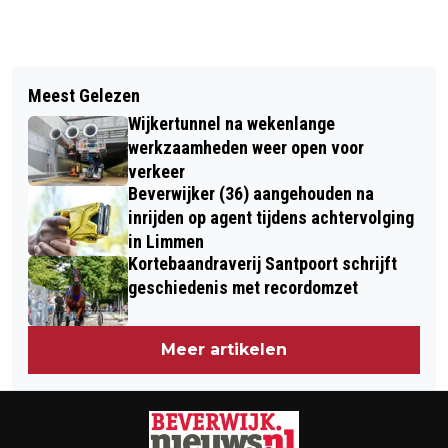
Vorig artikel
Volgend artikel
VIJF JONGENS BEROVEN 15-JARIGE
Meest Gelezen
BUUV IJMOND NU OOK VOOR
UIT BEVERWIJK
Wijkertunnel na wekenlange
BEWONERSINITIATIEVEN
werkzaamheden weer open voor
verkeer
Beverwijker (36) aangehouden na
inrijden op agent tijdens achtervolging
in Limmen
Kortebaandraverij Santpoort schrijft
geschiedenis met recordomzet
Meer artikelen