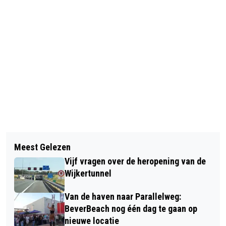
Vorig artikel
Volgend artikel
ABDI NAGEEYE TWEEDE IN HALVE
Meest Gelezen
EGMOND MINI MARATHON FEEST
MARATHON VAN EGMOND
Vijf vragen over de heropening van de
VOOR DE JONGSTE HARDLOPERS
Wijkertunnel
(FOTOVERSLAG)
Van de haven naar Parallelweg:
BeverBeach nog één dag te gaan op
nieuwe locatie