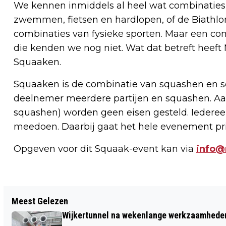
We kennen inmiddels al heel wat combinaties
zwemmen, fietsen en hardlopen, of de Biathlo
combinaties van fysieke sporten. Maar een co
die kenden we nog niet. Wat dat betreft heef
Squaaken.
Squaaken is de combinatie van squashen en s
deelnemer meerdere partijen en squashen. Aan
squashen) worden geen eisen gesteld. Iederee
meedoen. Daarbij gaat het hele evenement pri
Opgeven voor dit Squaak-event kan via
info@
Vorig artikel
Meest Gelezen
HET NIEUWS UIT NOORD-HOLLAND IN
Wijkertunnel na wekenlange werkzaamheden
ÉÉN MINUUT