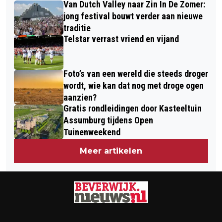
Van Dutch Valley naar Zin In De Zomer:
BAAK
SAMENGESTELD?
jong festival bouwt verder aan nieuwe
traditie
Telstar verrast vriend en vijand
Foto’s van een wereld die steeds droger
wordt, wie kan dat nog met droge ogen
aanzien?
Gratis rondleidingen door Kasteeltuin
Assumburg tijdens Open
Tuinenweekend
Meer artikelen