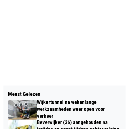
Vorig artikel
Volgend artikel
MILJOENENBOETES EN INTREKKEN
Meest Gelezen
INLOOPGROEP ROKEN ENZO: STOPPEN
VERGUNNING DREIGEN VOOR TATA
Wijkertunnel na wekenlange
MET ROKEN DOE JE SAMEN
STEEL
werkzaamheden weer open voor
verkeer
Beverwijker (36) aangehouden na