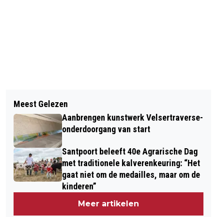
Vorig artikel
Volgend artikel
30 NIEUWE
Meest Gelezen
VANDAAG 35 JAAR GELEDEN: WAAR
BRANDWEERVRIJWILLIGERS IN
Aanbrengen kunstwerk Velsertraverse-
WAS JIJ TOEN DE MUUR VIEL?
KENNEMERLAND
onderdoorgang van start
Santpoort beleeft 40e Agrarische Dag
met traditionele kalverenkeuring: “Het
gaat niet om de medailles, maar om de
kinderen”
Meer artikelen