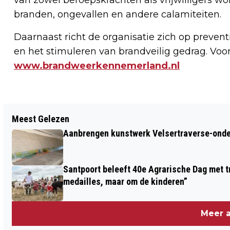
branden, ongevallen en andere calamiteiten.
Daarnaast richt de organisatie zich op prevent
en het stimuleren van brandveilig gedrag. Voor
www.brandweerkennemerland.nl
Vorig artikel
Meest Gelezen
BIJNA 20 JAAR GENIETEN VAN
Aanbrengen kunstwerk Velsertraverse-onde
PENSIOEN: GEMIDDELD HEEFT 65-
JARIGE NOG 21 JAAR TE LEVEN
Santpoort beleeft 40e Agrarische Dag met tr
medailles, maar om de kinderen”
Meer a