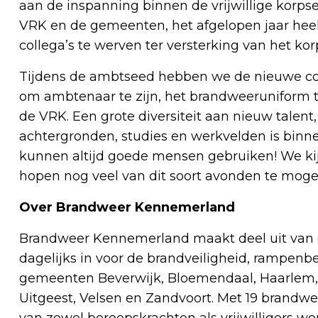
aan de inspanning binnen de vrijwillige korps
VRK en de gemeenten, het afgelopen jaar he
collega’s te werven ter versterking van het kor
Tijdens de ambtseed hebben we de nieuwe col
om ambtenaar te zijn, het brandweeruniform
de VRK. Een grote diversiteit aan nieuw talent
achtergronden, studies en werkvelden is binn
kunnen altijd goede mensen gebruiken! We ki
hopen nog veel van dit soort avonden te moge
Over Brandweer Kennemerland
Brandweer Kennemerland maakt deel uit van d
dagelijks in voor de brandveiligheid, rampenb
gemeenten Beverwijk, Bloemendaal, Haarlem
Uitgeest, Velsen en Zandvoort. Met 19 brandw
van zowel beroepskrachten als vrijwilligers wo