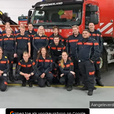
Aangeleverd
Voeg toe als voorkeursbron op Google