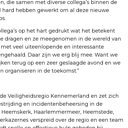
en, die samen met diverse collega’s binnen de
el hard hebben gewerkt om al deze nieuwe
ps.
lega’s op het hart gedrukt wat het betekent
 te dragen en ze meegenomen in de wereld van
, met veel uiteenlopende en interessante
engehaald. Daar zijn we erg blij mee. Want we
jken terug op een zeer geslaagde avond en we
n organiseren in de toekomst.”
e Veiligheidsregio Kennemerland en zet zich
estrijding en incidentenbeheersing in de
, Heemskerk, Haarlemmermeer, Heemstede,
eerkazernes verspreid over de regio en een team
rdt snelle en effectieve hulp geboden bij