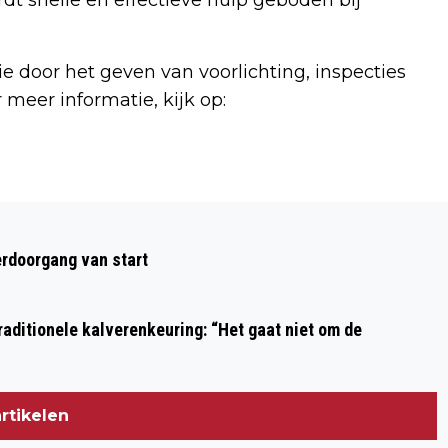
ie door het geven van voorlichting, inspecties
 meer informatie, kijk op:
Volgend artikel
FIT4LADY HEEMSKERK VIERT 5-JARIG
rdoorgang van start
BESTAAN MET OPEN HUIS
aditionele kalverenkeuring: “Het gaat niet om de
rtikelen