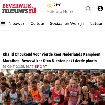
21
°C
Heldere Hemel
Nieuws
Cultuur
Sociaal en Welzijn
Natuur
▼
Khalid Choukoud voor vierde keer Nederlands Kampioen
Marathon, Beverwijker Stan Niesten pakt derde plaats
19 OKT 2025, 19:17
•
SPORT