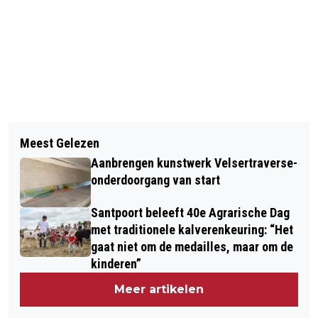
Vorig artikel
Volgend artikel
WOENSDAG ZIEN WE STERRETJES:
Meest Gelezen
TELSTAR VERVALT IN HERHALING
STERRENREGEN ORIONIDEN OOK IN
Aanbrengen kunstwerk Velsertraverse-
REGIO KENNEMERLAND ZICHTBAAR
onderdoorgang van start
Santpoort beleeft 40e Agrarische Dag
met traditionele kalverenkeuring: “Het
gaat niet om de medailles, maar om de
kinderen”
Meer artikelen