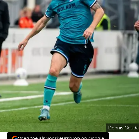
Dennis Gouda
Voeg toe als voorkeursbron op Google