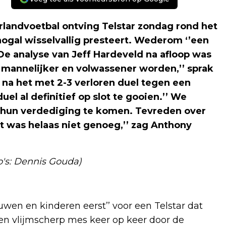
landvoetbal ontving Telstar zondag rond het
ogal wisselvallig presteert. Wederom ‘’een
. De analyse van Jeff Hardeveld na afloop was
 mannelijker en volwassener worden,’’ sprak
na het met 2-3 verloren duel tegen een
uel al definitief op slot te gooien.’’ We
hun verdediging te komen. Tevreden over
t was helaas niet genoeg,’’ zag Anthony
o's: Dennis Gouda)
wen en kinderen eerst’’ voor een Telstar dat
een vlijmscherp mes keer op keer door de