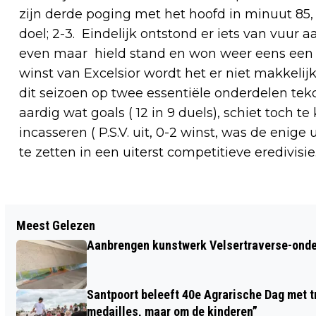
zijn derde poging met het hoofd in minuut 85, 
doel; 2-3. Eindelijk ontstond er iets van vuu
even maar hield stand en won weer eens een k
winst van Excelsior wordt het er niet makkelij
dit seizoen op twee essentiële onderdelen tek
aardig wat goals ( 12 in 9 duels), schiet toch
incasseren ( P.S.V. uit, 0-2 winst, was de enig
te zetten in een uiterst competitieve eredivisie
Vorig artikel
Meest Gelezen
KHALID CHOUKOUD VOOR VIERDE KEER
Aanbrengen kunstwerk Velsertraverse-onde
NEDERLANDS KAMPIOEN MARATHON,
BEVERWIJKER STAN NIESTEN PAKT
Santpoort beleeft 40e Agrarische Dag met tr
DERDE PLAATS
medailles, maar om de kinderen”