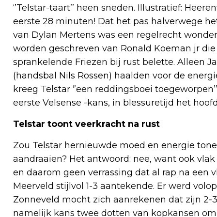
‘’Telstar-taart’’ heen sneden. Illustratief: Heer
eerste 28 minuten! Dat het pas halverwege het 
van Dylan Mertens was een regelrecht wonder 
worden geschreven van Ronald Koeman jr die 
sprankelende Friezen bij rust belette. Alleen 
(handsbal Nils Rossen) haalden voor de energie
kreeg Telstar ‘’een reddingsboei toegeworpen’’
eerste Velsense -kans, in blessuretijd het hoof
Telstar toont veerkracht na rust
Zou Telstar hernieuwde moed en energie ton
aandraaien? Het antwoord: nee, want ook vlak
en daarom geen verrassing dat al rap na een v
Meerveld stijlvol 1-3 aantekende. Er werd volop
Zonneveld mocht zich aanrekenen dat zijn 2-3
namelijk kans twee dotten van kopkansen om 