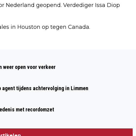
or Nederland geopend. Verdediger Issa Diop
ales in Houston op tegen Canada.
Volgend artikel
VOEDSELBANK IJMOND-NOORD ZET
 weer open voor verkeer
DEUREN OPEN: „VEEL MENSEN WETEN
NIET HOE GROOT DE IMPACT IS”
p agent tijdens achtervolging in Limmen
hiedenis met recordomzet
rtikelen