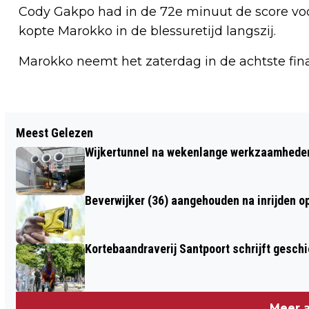
Cody Gakpo had in de 72e minuut de score vo
kopte Marokko in de blessuretijd langszij.
Marokko neemt het zaterdag in de achtste fin
Vorig artikel
Meest Gelezen
REGEN KAN GEZELLIGHEID VAN
Wijkertunnel na wekenlange werkzaamheden
HAVENFESTIVAL IJMUIDEN NIET
VERPESTEN
Beverwijker (36) aangehouden na inrijden o
Kortebaandraverij Santpoort schrijft gesc
Meer a