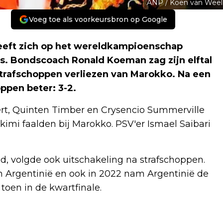
ANP / Koen van Weel
Voeg toe als voorkeursbron op Google
eeft zich op het wereldkampioenschap
les. Bondscoach Ronald Koeman zag zijn elftal
strafschoppen verliezen van Marokko. Na een
ppen beter: 3-2.
vert, Quinten Timber en Crysencio Summerville
kimi faalden bij Marokko. PSV'er Ismael Saibari
, volgde ook uitschakeling na strafschoppen.
an Argentinië en ook in 2022 nam Argentinië de
toen in de kwartfinale.