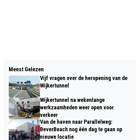
Vorig artikel
Volgend artikel
ONDERZOEK NAAR VLEERMUIZEN,
Meest Gelezen
ORANJE TEGEN MAROKKO OPNIEUW
HUISMUSSEN EN ZWALUWEN MOET
Vijf vragen over de heropening van de
NA STRAFSCHOPPEN
WONINGISOLATIE IN BEVERWIJK
Wijkertunnel
UITGESCHAKELD OP WK
EENVOUDIGER MAKEN
Wijkertunnel na wekenlange
werkzaamheden weer open voor
verkeer
Van de haven naar Parallelweg:
BeverBeach nog één dag te gaan op
nieuwe locatie