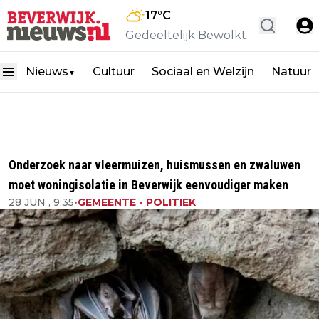
17
°C
Gedeeltelijk Bewolkt
Nieuws
Cultuur
Sociaal en Welzijn
Natuur
▼
Onderzoek naar vleermuizen, huismussen en zwaluwen
moet woningisolatie in Beverwijk eenvoudiger maken
28 JUN , 9:35
•
GEMEENTE - POLITIEK