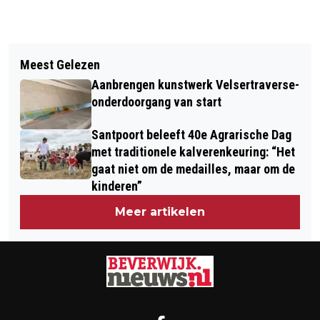
Vorig artikel
Volgend artikel
DE DAG WAAROP DE HAVEN VAN
Meest Gelezen
REGEN KAN GEZELLIGHEID VAN
IJMUIDEN HAAR ADEM INHIELD:
Aanbrengen kunstwerk Velsertraverse-
HAVENFESTIVAL IJMUIDEN NIET
'THUNDER AND LIGHTNING, SCARY
onderdoorgang van start
VERPESTEN
AND FRIGHTENING'
Santpoort beleeft 40e Agrarische Dag
met traditionele kalverenkeuring: “Het
gaat niet om de medailles, maar om de
kinderen”
Meer artikelen