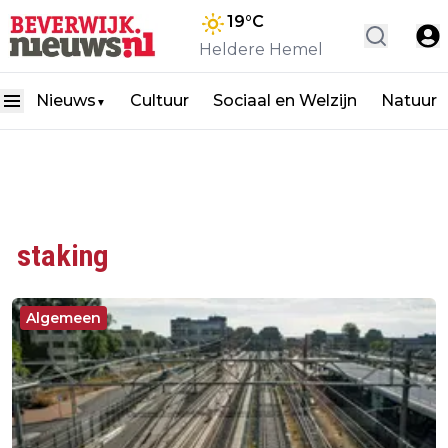
19
°C
Heldere Hemel
Nieuws
Cultuur
Sociaal en Welzijn
Natuur
▼
staking
Algemeen