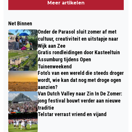
Meer artikelen
Net Binnen
Onder de Parasol sluit zomer af met
cultuur, creativiteit en uitstapje naar
Wijk aan Zee
Gratis rondleidingen door Kasteeltuin
Assumburg tijdens Open
Tuinenweekend
Foto’s van een wereld die steeds droger
wordt, wie kan dat nog met droge ogen
aanzien?
Van Dutch Valley naar Zin In De Zomer:
jong festival bouwt verder aan nieuwe
traditie
Telstar verrast vriend en vijand