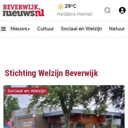
29
°C
Heldere Hemel
Nieuws
Cultuur
Sociaal en Welzijn
Natuur
▼
Stichting Welzijn Beverwijk
Sociaal en Welzijn