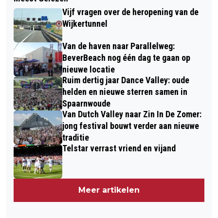
Vijf vragen over de heropening van de
Wijkertunnel
Van de haven naar Parallelweg:
BeverBeach nog één dag te gaan op
nieuwe locatie
Ruim dertig jaar Dance Valley: oude
helden en nieuwe sterren samen in
Spaarnwoude
Van Dutch Valley naar Zin In De Zomer:
jong festival bouwt verder aan nieuwe
traditie
Telstar verrast vriend en vijand
Meer artikelen