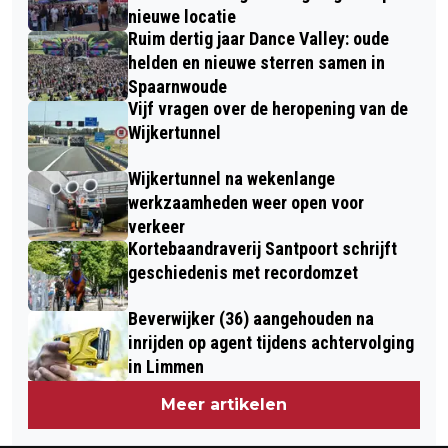
nieuwe locatie
Ruim dertig jaar Dance Valley: oude
helden en nieuwe sterren samen in
Spaarnwoude
Vijf vragen over de heropening van de
Wijkertunnel
Wijkertunnel na wekenlange
werkzaamheden weer open voor
verkeer
Kortebaandraverij Santpoort schrijft
geschiedenis met recordomzet
Beverwijker (36) aangehouden na
inrijden op agent tijdens achtervolging
in Limmen
Meer artikelen