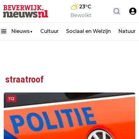
23
°C
Bewolkt
Nieuws
Cultuur
Sociaal en Welzijn
Natuur
▼
straatroof
112