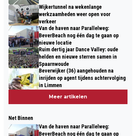
Wijkertunnel na wekenlange
werkzaamheden weer open voor
verkeer
Van de haven naar Parallelweg:
BeverBeach nog één dag te gaan op
nieuwe locatie
Ruim dertig jaar Dance Valley: oude
helden en nieuwe sterren samen in
Spaarnwoude
Beverwijker (36) aangehouden na
inrijden op agent tijdens achtervolging
in Limmen
Meer artikelen
Net Binnen
Van de haven naar Parallelweg:
BeverBeach nog één dag te gaan op