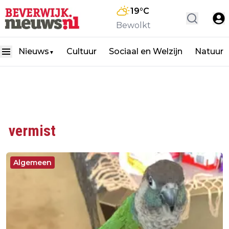
19
°C
Bewolkt
Nieuws
Cultuur
Sociaal en Welzijn
Natuur
▼
vermist
Algemeen