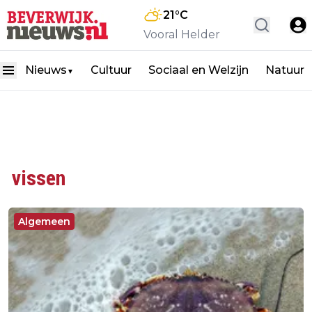
21
°C
Vooral Helder
Nieuws
Cultuur
Sociaal en Welzijn
Natuur
▼
vissen
Algemeen