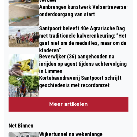
verkeer
Aanbrengen kunstwerk Velsertraverse-
onderdoorgang van start
Santpoort beleeft 40e Agrarische Dag
met traditionele kalverenkeuring: “Het
gaat niet om de medailles, maar om de
kinderen”
Beverwijker (36) aangehouden na
inrijden op agent tijdens achtervolging
in Limmen
Kortebaandraverij Santpoort schrijft
geschiedenis met recordomzet
Meer artikelen
Net Binnen
Wijkertunnel na wekenlange