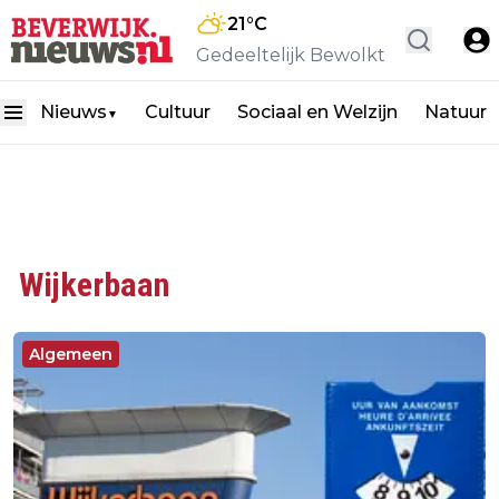
21
°C
Gedeeltelijk Bewolkt
Nieuws
Cultuur
Sociaal en Welzijn
Natuur
▼
Wijkerbaan
Algemeen