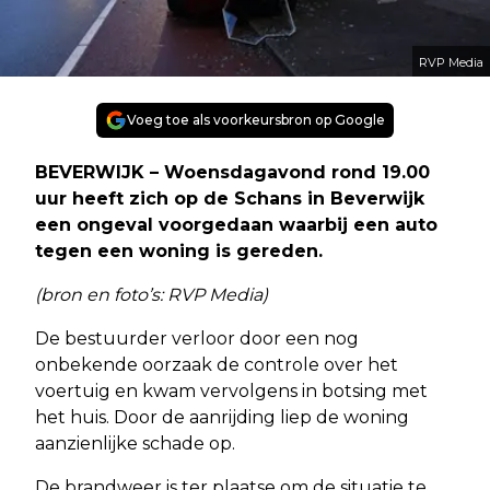
RVP Media
Voeg toe als voorkeursbron op Google
BEVERWIJK – Woensdagavond rond 19.00
uur heeft zich op de Schans in Beverwijk
een ongeval voorgedaan waarbij een auto
tegen een woning is gereden.
(bron en foto’s: RVP Media)
De bestuurder verloor door een nog
onbekende oorzaak de controle over het
voertuig en kwam vervolgens in botsing met
het huis. Door de aanrijding liep de woning
aanzienlijke schade op.
De brandweer is ter plaatse om de situatie te