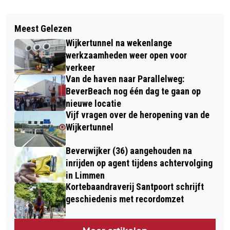
Vorig artikel
Volgend artikel
VIJF BOMEN GEKAPT IN
Meest Gelezen
IJMOND DANSTALENT ‘ON THE MOVE’
VOORBEREIDING WERKZAAMHEDEN
Wijkertunnel na wekenlange
IN KENNEMER THEATER
ALKMAARSEWEG
werkzaamheden weer open voor
verkeer
Van de haven naar Parallelweg:
BeverBeach nog één dag te gaan op
nieuwe locatie
Vijf vragen over de heropening van de
Wijkertunnel
Beverwijker (36) aangehouden na
inrijden op agent tijdens achtervolging
in Limmen
Kortebaandraverij Santpoort schrijft
geschiedenis met recordomzet