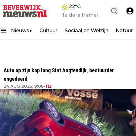
22
°C
Heldere Hemel
Nieuws
Cultuur
Sociaal en Welzijn
Natuur
▼
Auto op zijn kop lang Sint Aagtendijk, bestuurder
ongedeerd
24 AUG 2025, 9:08
•
112