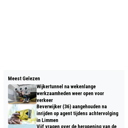
Vorig artikel
Volgend artikel
TELSTAR MOET TEGEN FC VOLENDAM
Meest Gelezen
BELEEF HIER OPNIEUW DE ZATERDAG
GENOEGEN NEMEN MET GELIJKSPEL
Wijkertunnel na wekenlange
VAN SAIL 2025 AMSTERDAM MET
werkzaamheden weer open voor
FOTO'S, FILM ÉN MET MUZIEK!
verkeer
Beverwijker (36) aangehouden na
inrijden op agent tijdens achtervolging
in Limmen
Vijf vragen over de heropening van de